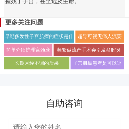
摧残了子宫，甚至危及生命。
更多关注问题
早期多发性子宫肌瘤的症状是什
超导可视无痛人流要
么
做什么检查呢
简单介绍护理宫颈糜
频繁做流产手术会引发盆腔炎
烂患者的方法 护理宫
长期月经不调的后果
子宫肌瘤患者是可以这
颈糜烂患者的方法
样进行诊断的
自助咨询